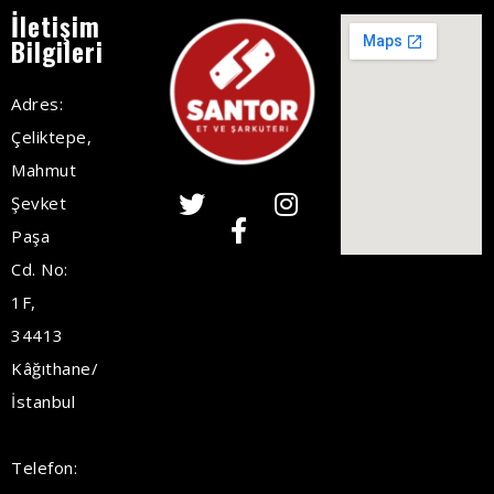
İletişim
Bilgileri
Adres:
Çeliktepe,
Mahmut
Şevket
Paşa
Cd. No:
1F,
34413
Kâğıthane/
İstanbul
Telefon: