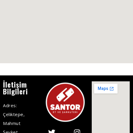
İletişim
Bilgileri
Adres:
Çeliktepe,
Mahmut
Şevket