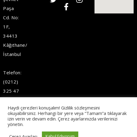
Paşa
Cd. No:
1F,
34413
Kâğıthane/
İstanbul
Telefon:
(0212)
325 47
56
Haydi çerezleri konuşalım! Gizlilik sözleşmesini
E-
okuyabilirsiniz. Herhangi bir yere veya “Tamam”a tıklayarak
mail:
info@santor.com.tr
izin verin ve devam edin. Çerez ayarlarınızda verilerinizi
yönetin.
Copyright © 2022 Tüm
Çerez Ayarları
Kabul Ediyorum